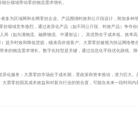
物流等细分领域带动零担物流需求增长。
亿），竞争者多为区域网和全网零担企业。产品围绕时效和公斤段设计，附加
票零担领域竞争激烈，通过差异化产品（如不同公斤段、时效产品）争夺份
众多资本入局（如兴满物流、融辉物流、中通智运）。其优势在于成本低、效
环节）提升时效和降低货损，瞄准高价值客户。大票零担被视为快运网络整
售的发展带来的物流需求增长。数字化转型是关键，通过信息化手段优化路线
差异化服务；大票零担市场处于成长期，受政策和资本推动，潜力巨大。
。大票零担因其成本效益和对新兴行业的契合度，可能在未来一段时间内